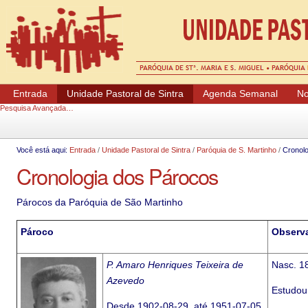
Ferramentas Pessoais
Entrada
Unidade Pastoral de Sintra
Agenda Semanal
No
Pesquisa Avançada…
Você está aqui:
Entrada
/
Unidade Pastoral de Sintra
/
Paróquia de S. Martinho
/
Cronolo
Cronologia dos Párocos
Párocos da Paróquia de São Martinho
Pároco
Observ
P. Amaro Henriques Teixeira de
Nasc. 1
Azevedo
Estudou
Desde 1902-08-29, até 1951-07-05