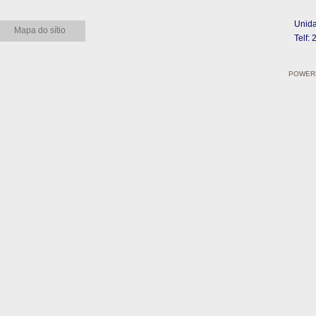
Unida
Mapa do sítio
Telf:
POWERE