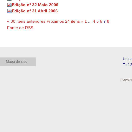
Edição nº 32 Maio 2006
Edição nº 31 Abril 2006
« 30 itens anteriores
Próximos 24 itens »
1
...
4
5
6
7
8
Acções do Documento
Fonte de RSS
Unida
Mapa do sítio
Telf:
POWERE