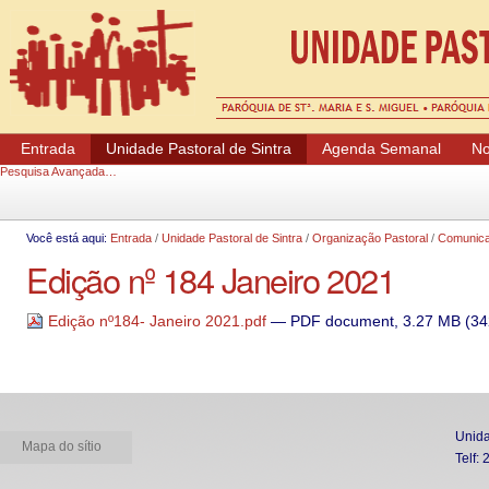
Ferramentas Pessoais
Entrada
Unidade Pastoral de Sintra
Agenda Semanal
No
Pesquisa Avançada…
Você está aqui:
Entrada
/
Unidade Pastoral de Sintra
/
Organização Pastoral
/
Comunica
Edição nº 184 Janeiro 2021
Edição nº184- Janeiro 2021.pdf
— PDF document, 3.27 MB (34
Unida
Mapa do sítio
Telf: