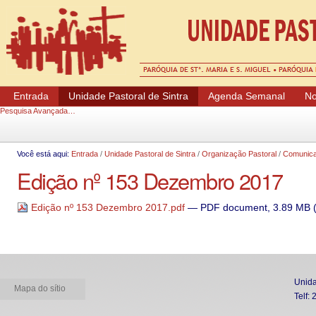
Ferramentas Pessoais
Entrada
Unidade Pastoral de Sintra
Agenda Semanal
No
Pesquisa Avançada…
Você está aqui:
Entrada
/
Unidade Pastoral de Sintra
/
Organização Pastoral
/
Comunica
Edição nº 153 Dezembro 2017
Edição nº 153 Dezembro 2017.pdf
— PDF document, 3.89 MB (
Unida
Mapa do sítio
Telf: