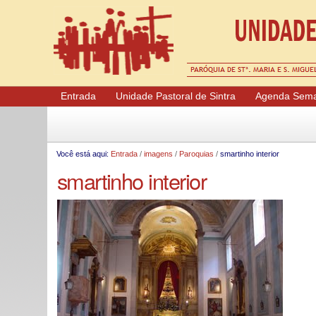
Ferramentas Pessoais
Entrada
Unidade Pastoral de Sintra
Agenda Sema
Você está aqui:
Entrada
/
imagens
/
Paroquias
/
smartinho interior
smartinho interior