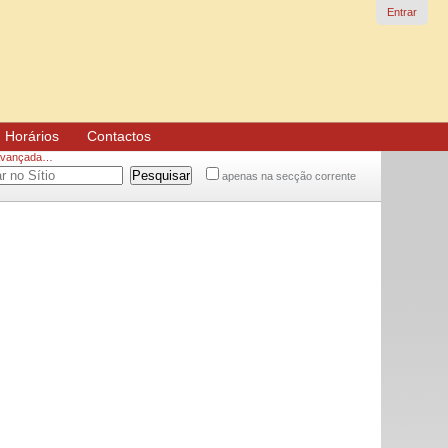
Entrar
Horários
Contactos
Avançada…
apenas na secção corrente